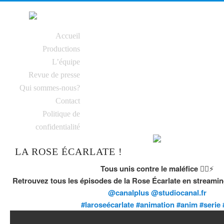
MENU PRINCIPAL
Accueil
Aller au contenu
Aller au contenu
Productions
secondaire
principal
L’équipe
Revue de presse
Qui sommes-nous?
Contact
Politique de
confidentialité
LA ROSE ÉCARLATE !
Tous unis contre le maléfice
❤️‍🔥⚡️
Retrouvez tous les épisodes de la Rose Écarlate en streami
@canalplus
@studiocanal.fr
#laroseécarlate
#animation
#anim
#serie