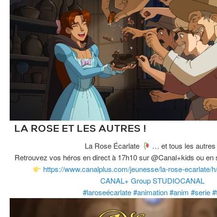
LA ROSE ET LES AUTRES !
La Rose Écarlate
… et tous les autres 
Retrouvez vos héros en direct à 17h10 sur @Canal+kids ou en
https://www.canalplus.com/jeunesse/la-rose-ecarlate
CANAL+ Group
STUDIOCANAL
#laroseécarlate
#animation
#anim
#serie
#