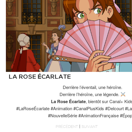
LA ROSE ÉCARLATE
Derrière l’éventail, une héroïne.
Derrière l’héroïne, une légende.
La Rose Écarlate
, bientôt sur Canal+ Kid
#LaRoseÉcarlate #Animation #CanalPlusKids #Delcourt #L
#NouvelleSérie #AnimationFrançaise #Épo
|
PRÉCÉDENT
SUIVANT